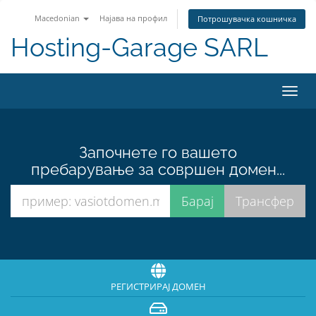
Macedonian
Најава на профил
Потрошувачка кошничка
Hosting-Garage SARL
Вклу
ја
нави
Започнете го вашето
пребарување за совршен домен...
РЕГИСТРИРАЈ ДОМЕН