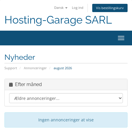
Dansk
Log ind
Vis bestillingskurv
Hosting-Garage SARL
Skift
navig
Nyheder
Support
Annonceringer
august 2026
Efter måned
Ingen annonceringer at vise