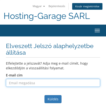
Magyar
Bejelentkezés
Kosár megtekintése
Hosting-Garage SARL
Váltá
a
navig
Elveszett Jelszó alaphelyzetbe
állítása
Elfelejtette a jelszavát? Adja meg e-mail címét, hogy
elkezdődjön a visszaállítási folyamat.
E-mail cím
Küldés